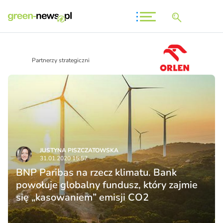
Partnerzy strategiczni
JUSTYNA PISZCZATOWSKA
31.01.2020 15:57
BNP Paribas na rzecz klimatu. Bank
powołuje globalny fundusz, który zajmie
się „kasowaniem” emisji CO2