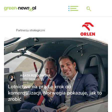
Partnerzy strategiczni
AGATA RZĘDOWSKA
05.02.2026 08:25
Lotnictwo na prąd o krok od
komercjalizacji. Norwegia pokazuje, jak to
zrobić