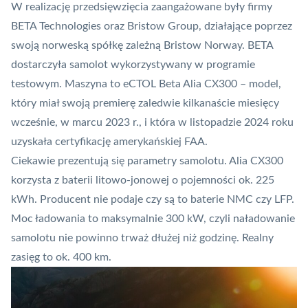
W realizację przedsięwzięcia zaangażowane były firmy
BETA Technologies oraz Bristow Group, działające poprzez
swoją norweską spółkę zależną Bristow Norway. BETA
dostarczyła samolot wykorzystywany w programie
testowym. Maszyna to eCTOL Beta Alia CX300 – model,
który miał swoją premierę zaledwie kilkanaście miesięcy
wcześnie, w marcu 2023 r., i która w listopadzie 2024 roku
uzyskała certyfikację amerykańskiej FAA.
Ciekawie prezentują się parametry samolotu.
Alia CX300
korzysta z baterii litowo-jonowej o pojemności ok. 225
kWh. Producent nie podaje czy są to baterie NMC czy LFP.
Moc ładowania to maksymalnie 300 kW, czyli naładowanie
samolotu nie powinno trważ dłużej niż godzinę. Realny
zasięg to ok. 400 km.