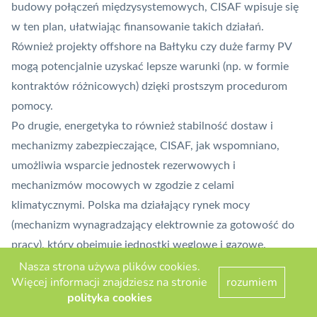
budowy połączeń międzysystemowych, CISAF wpisuje się
w ten plan, ułatwiając finansowanie takich działań.
Również projekty offshore na Bałtyku czy duże farmy
PV
mogą potencjalnie uzyskać lepsze warunki (np. w formie
kontraktów różnicowych) dzięki prostszym procedurom
pomocy.
Po drugie, energetyka to również stabilność dostaw i
mechanizmy zabezpieczające, CISAF, jak wspomniano,
umożliwia wsparcie jednostek rezerwowych i
mechanizmów mocowych w zgodzie z celami
klimatycznymi. Polska ma działający rynek mocy
(mechanizm wynagradzający elektrownie za gotowość do
pracy), który obejmuje jednostki węglowe i gazowe.
Nasza strona używa plików cookies.
W perspektywie kolejnych lat te płatności będą musiały
Więcej informacji znajdziesz na stronie
rozumiem
dostosowywać się do unijnych wymogów (wykluczenie
polityka cookies
mocno emisyjnych jednostek po 2025 r. z nowych