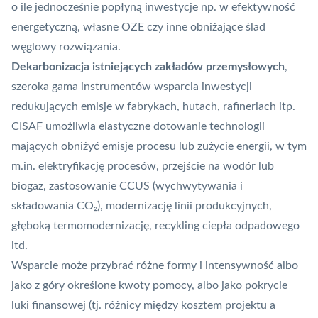
o ile jednocześnie popłyną inwestycje np. w efektywność
energetyczną, własne OZE czy inne obniżające
ślad
węglowy
rozwiązania.
Dekarbonizacja istniejących zakładów przemysłowych
,
szeroka gama instrumentów wsparcia inwestycji
redukujących emisje w fabrykach, hutach, rafineriach itp.
CISAF umożliwia elastyczne dotowanie technologii
mających obniżyć emisje procesu lub zużycie energii, w tym
m.in. elektryfikację procesów, przejście na wodór lub
biogaz, zastosowanie
CCUS
(wychwytywania i
składowania CO₂), modernizację linii produkcyjnych,
głęboką termomodernizację, recykling ciepła odpadowego
itd.
Wsparcie może przybrać różne formy i intensywność albo
jako z góry określone kwoty pomocy, albo jako pokrycie
luki finansowej (tj. różnicy między kosztem projektu a