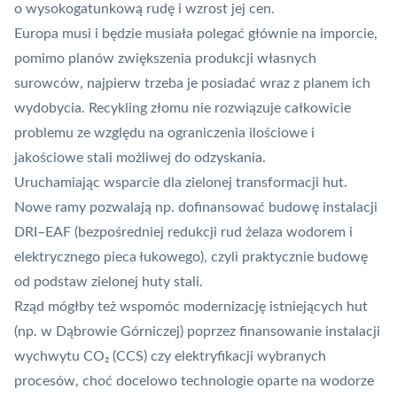
o wysokogatunkową rudę i wzrost jej cen.
Europa musi i będzie musiała polegać głównie na imporcie,
pomimo planów zwiększenia produkcji własnych
surowców, najpierw trzeba je posiadać wraz z planem ich
wydobycia. Recykling złomu nie rozwiązuje całkowicie
problemu ze względu na ograniczenia ilościowe i
jakościowe stali możliwej do odzyskania.
Uruchamiając wsparcie dla zielonej transformacji hut.
Nowe ramy pozwalają np. dofinansować budowę instalacji
DRI–EAF (bezpośredniej redukcji rud żelaza wodorem i
elektrycznego pieca łukowego), czyli praktycznie budowę
od podstaw zielonej huty stali.
Rząd mógłby też wspomóc modernizację istniejących hut
(np. w Dąbrowie Górniczej) poprzez finansowanie instalacji
wychwytu CO₂ (CCS) czy elektryfikacji wybranych
procesów, choć docelowo technologie oparte na wodorze