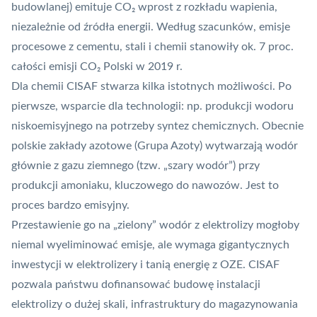
budowlanej) emituje CO₂ wprost z rozkładu wapienia,
niezależnie od źródła energii. Według szacunków, emisje
procesowe z cementu, stali i chemii stanowiły ok. 7 proc.
całości emisji CO₂ Polski w 2019 r.
Dla chemii CISAF stwarza kilka istotnych możliwości. Po
pierwsze, wsparcie dla technologii: np. produkcji wodoru
niskoemisyjnego na potrzeby syntez chemicznych. Obecnie
polskie zakłady azotowe (Grupa Azoty) wytwarzają wodór
głównie z gazu ziemnego (tzw. „szary wodór”) przy
produkcji amoniaku, kluczowego do nawozów. Jest to
proces bardzo emisyjny.
Przestawienie go na „zielony” wodór z elektrolizy mogłoby
niemal wyeliminować emisje, ale wymaga gigantycznych
inwestycji w elektrolizery i tanią energię z OZE. CISAF
pozwala państwu dofinansować budowę instalacji
elektrolizy o dużej skali, infrastruktury do magazynowania