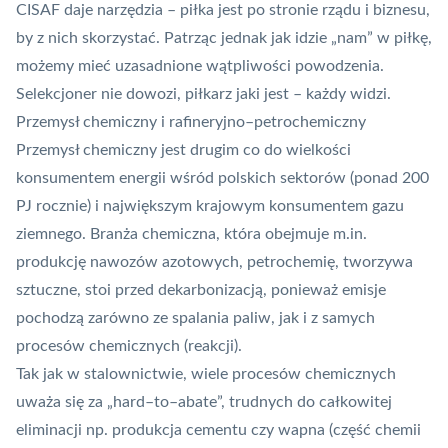
CISAF daje narzędzia – piłka jest po stronie rządu i biznesu,
by z nich skorzystać. Patrząc jednak jak idzie „nam” w piłkę,
możemy mieć uzasadnione wątpliwości powodzenia.
Selekcjoner nie dowozi, piłkarz jaki jest – każdy widzi.
Przemysł chemiczny i rafineryjno–petrochemiczny
Przemysł chemiczny jest drugim co do wielkości
konsumentem energii wśród polskich sektorów (ponad 200
PJ rocznie) i największym krajowym konsumentem gazu
ziemnego. Branża chemiczna, która obejmuje m.in.
produkcję nawozów azotowych, petrochemię, tworzywa
sztuczne, stoi przed dekarbonizacją, ponieważ emisje
pochodzą zarówno ze spalania paliw, jak i z samych
procesów chemicznych (reakcji).
Tak jak w stalownictwie, wiele procesów chemicznych
uważa się za „hard–to–abate”, trudnych do całkowitej
eliminacji np. produkcja cementu czy wapna (część chemii