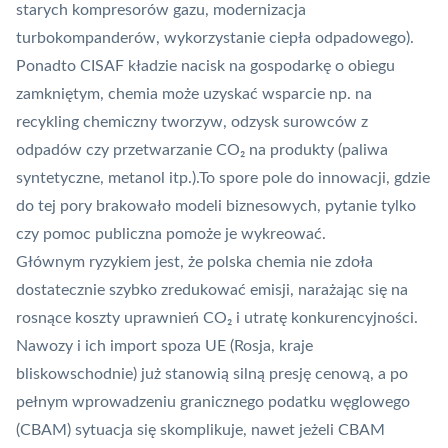
starych kompresorów gazu, modernizacja
turbokompanderów, wykorzystanie ciepła odpadowego).
Ponadto CISAF kładzie nacisk na gospodarkę o obiegu
zamkniętym, chemia może uzyskać wsparcie np. na
recykling chemiczny tworzyw, odzysk surowców z
odpadów czy przetwarzanie CO₂ na produkty (paliwa
syntetyczne, metanol itp.).To spore pole do innowacji, gdzie
do tej pory brakowało modeli biznesowych, pytanie tylko
czy pomoc publiczna pomoże je wykreować.
Głównym ryzykiem jest, że polska chemia nie zdoła
dostatecznie szybko zredukować emisji, narażając się na
rosnące koszty uprawnień CO₂ i utratę konkurencyjności.
Nawozy i ich import spoza UE (Rosja, kraje
bliskowschodnie) już stanowią silną presję cenową, a po
pełnym wprowadzeniu granicznego podatku węglowego
(CBAM) sytuacja się skomplikuje, nawet jeżeli CBAM