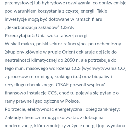
przemysłowe) lub hybrydowe rozwiązania, co obniży emisje
pod warunkiem korzystania z czystej energii. Takie
inwestycje mogą być dotowane w ramach filaru
„dekarbonizacja zakładów” CISAF.
Przeczytaj też:
Unia szuka tańszej energii
W skali makro, polski sektor rafineryjno–petrochemiczny
(skupiony głównie w grupie Orlen) deklaruje dojście do
neutralności klimatycznej do 2050 r., ale potrzebuje do
tego m.in. masowego wdrożenia CCS (wychwytywania CO₂
z procesów reformingu, krakingu itd.) oraz biopaliw i
recyklingu chemicznego. CISAF pozwoli wspierać
finansowo instalacje CCS, choć tu pojawia się pytanie o
ramy prawne i geologiczne w Polsce.
Po trzecie, efektywność energetyczna i obieg zamknięty:
Zakłady chemiczne mogą skorzystać z dotacji na
modernizację, która zmniejszy zużycie energii (np. wymiana