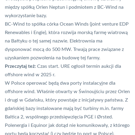
między spółką Orlen Neptun i podmiotem z BC-Wind na
wykorzystanie bazy.
BC-Wind to spółka córka Ocean Winds (joint venture EDP
Renewables i Engie), która
rozwija morską farmę wiatrową
na Bałtyku o tej samej nazwie
. Elektrownia ma
dysponować mocą do 500 MW. Trwają prace związane z
uzyskaniem pozwolenia na budowę tej farmy.
Przeczytaj też:
Czas start. URE ogłosił termin aukcji dla
offshore wind w 2025 r.
W Polsce operować będą dwa porty instalacyjne dla
offshore wind. Właśnie otwarty w Świnoujściu przez Orlen
i drugi w Gdańsku, który powstaje z inicjatywy państwa. Z
gdańskiej bazy instalowane mają być turbiny m.in. farmy
Baltica 2,
wspólnego przedsięwzięcia PGE i Ørsted
.
Polenergia i Equinor jak dotąd nie komunikowały, z którego
portu będą korzystać (i czy będzie to port w Polsce).