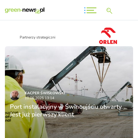
Partnerzy strategiczni
KACPER ŚWISŁO­WSKI
10.06.2025 13:14
Port instalacyjny w Świnoujściu otwarty.
Jest już pierwszy klient