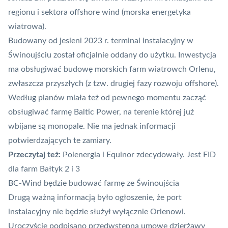
regionu i sektora offshore wind (morska energetyka
wiatrowa).
Budowany
od jesieni 2023 r
. terminal instalacyjny w
Świnoujściu został oficjalnie oddany do użytku. Inwestycja
ma obsługiwać budowę morskich farm wiatrowch Orlenu,
zwłaszcza przyszłych (
z tzw. drugiej fazy rozwoju offshore
).
Według planów miała też od pewnego momentu zacząć
obsługiwać farmę Baltic Power, na terenie której już
wbijane są monopale. Nie ma jednak informacji
potwierdzających te zamiary.
Przeczytaj też:
Polenergia i Equinor zdecydowały. Jest FID
dla farm Bałtyk 2 i 3
BC-Wind będzie budować farmę ze Świnoujścia
Drugą ważną informacją było ogłoszenie, że port
instalacyjny nie będzie służył wyłącznie Orlenowi.
Uroczyście podpisano przedwstępną umowę dzierżawy