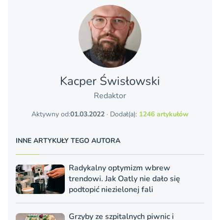
Kacper Świsło­wski
Redaktor
Aktywny od:
01.03.2022
· Dodał(a):
1246 artykułów
INNE ARTYKUŁY TEGO AUTORA
Radykalny optymizm wbrew
trendowi. Jak Oatly nie dało się
podtopić niezielonej fali
Grzyby ze szpitalnych piwnic i