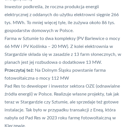
Inwestor podkreśla, że roczna produkcja energii
elektrycznej z oddanych do użytku elektrowni sięgnie 266
tys. MWh. To mniej więcej tyle, ile zużywa około 86 tys.
gospodarstw domowych w Polsce.
Farma w Sztumie to dwa kompleksy (PV Barlewice o mocy
66 MW i PV Koślinka – 20 MW). Z kolei elektrownia w
Stargardzie składa się w zasadzie z 13 farm słonecznych, w
planach jest jej rozbudowa o dodatkowe 13 MW.
Przeczytaj też:
Na Dolnym Śląsku powstanie farma
fotowoltaiczna o mocy 112 MW
Pad Res to deweloper i inwestor sektora
OZE
(odnawialne
źródła energii) w Polsce. Realizuje własne projekty, tak jak
teraz w Stargardzie czy Sztumie, ale sprzedaje też gotowe
instalacje. Tak było w przypadku transakcji z Eneą,
która
nabyła od Pad Res w 2023 roku farmę fotowoltaiczną w
Kleczewie
.