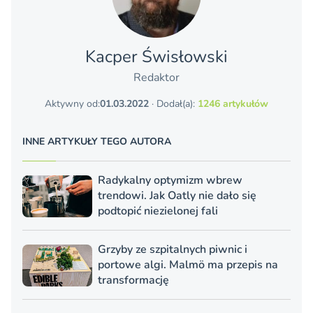
Kacper Świsło­wski
Redaktor
Aktywny od:
01.03.2022
· Dodał(a):
1246 artykułów
INNE ARTYKUŁY TEGO AUTORA
Radykalny optymizm wbrew
trendowi. Jak Oatly nie dało się
podtopić niezielonej fali
Grzyby ze szpitalnych piwnic i
portowe algi. Malmö ma przepis na
transformację