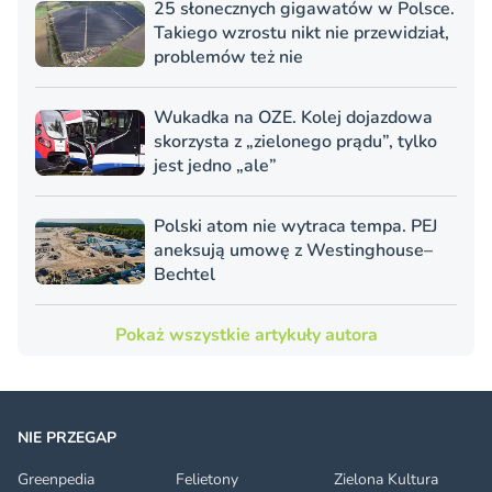
25 słonecznych gigawatów w Polsce.
Takiego wzrostu nikt nie przewidział,
problemów też nie
Wukadka na OZE. Kolej dojazdowa
skorzysta z „zielonego prądu”, tylko
jest jedno „ale”
Polski atom nie wytraca tempa. PEJ
aneksują umowę z Westinghouse–
Bechtel
Pokaż wszystkie artykuły autora
NIE PRZEGAP
Greenpedia
Felietony
Zielona Kultura