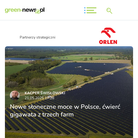
Partnerzy strategiczni
KACPER ŚWISŁO­WSKI
21.05.2025 17:28
Nowe słoneczne moce w Polsce, ćwierć
gigawata z trzech farm