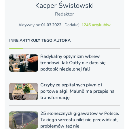
Kacper Świsło­wski
Redaktor
Aktywny od:
01.03.2022
· Dodał(a):
1246 artykułów
INNE ARTYKUŁY TEGO AUTORA
Radykalny optymizm wbrew
trendowi. Jak Oatly nie dało się
podtopić niezielonej fali
Grzyby ze szpitalnych piwnic i
portowe algi. Malmö ma przepis na
transformację
25 słonecznych gigawatów w Polsce.
Takiego wzrostu nikt nie przewidział,
problemów też nie