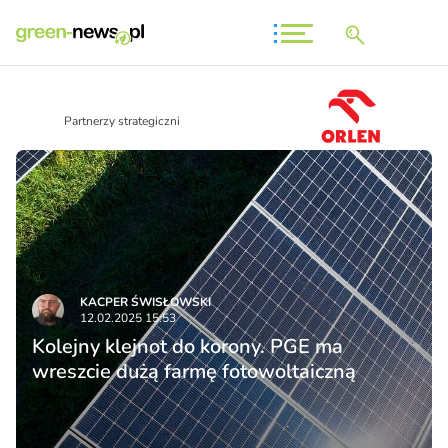
Partnerzy strategiczni
KACPER ŚWISŁO­WSKI
12.02.2025 15:53
Kolejny klejnot do korony. PGE ma
wreszcie dużą farmę fotowoltaiczną