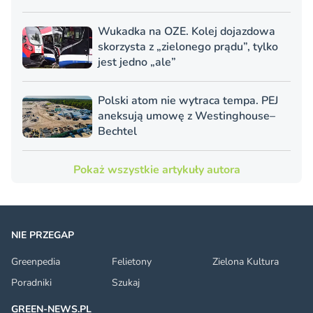
Wukadka na OZE. Kolej dojazdowa
skorzysta z „zielonego prądu”, tylko
jest jedno „ale”
Polski atom nie wytraca tempa. PEJ
aneksują umowę z Westinghouse–
Bechtel
Pokaż wszystkie artykuły autora
NIE PRZEGAP
Greenpedia
Felietony
Zielona Kultura
Poradniki
Szukaj
GREEN-NEWS.PL