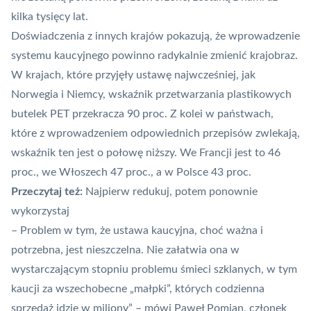
kilka tysięcy lat.
Doświadczenia z innych krajów pokazują, że wprowadzenie
systemu kaucyjnego powinno radykalnie zmienić krajobraz.
W krajach, które przyjęły ustawę najwcześniej, jak
Norwegia i Niemcy, wskaźnik przetwarzania plastikowych
butelek PET przekracza 90 proc. Z kolei w państwach,
które z wprowadzeniem odpowiednich przepisów zwlekają,
wskaźnik ten jest o połowę niższy. We Francji jest to 46
proc., we Włoszech 47 proc., a w Polsce 43 proc.
Przeczytaj też:
Najpierw redukuj, potem ponownie
wykorzystaj
– Problem w tym, że ustawa kaucyjna, choć ważna i
potrzebna, jest nieszczelna. Nie załatwia ona w
wystarczającym stopniu problemu śmieci szklanych, w tym
kaucji za wszechobecne „małpki”, których codzienna
sprzedaż idzie w miliony” – mówi Paweł Pomian, członek