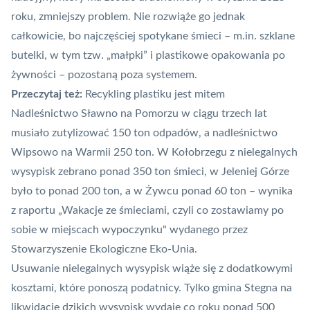
roku, zmniejszy problem. Nie rozwiąże go jednak
całkowicie, bo najczęściej spotykane śmieci – m.in. szklane
butelki, w tym tzw. „małpki” i plastikowe opakowania po
żywności – pozostaną poza systemem.
Przeczytaj też:
Recykling plastiku jest mitem
Nadleśnictwo Sławno na Pomorzu w ciągu trzech lat
musiało zutylizować 150 ton odpadów, a nadleśnictwo
Wipsowo na Warmii 250 ton. W Kołobrzegu z nielegalnych
wysypisk zebrano ponad 350 ton śmieci, w Jeleniej Górze
było to ponad 200 ton, a w Żywcu ponad 60 ton – wynika
z raportu „Wakacje ze śmieciami, czyli co zostawiamy po
sobie w miejscach wypoczynku" wydanego przez
Stowarzyszenie Ekologiczne Eko-Unia.
Usuwanie nielegalnych wysypisk wiąże się z dodatkowymi
kosztami, które ponoszą podatnicy. Tylko gmina Stegna na
likwidację dzikich wysypisk wydaje co roku ponad 500