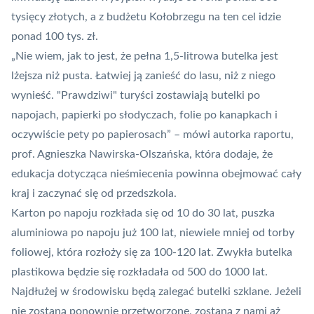
tysięcy złotych, a z budżetu Kołobrzegu na ten cel idzie
ponad 100 tys. zł.
„Nie wiem, jak to jest, że pełna 1,5-litrowa butelka jest
lżejsza niż pusta. Łatwiej ją zanieść do lasu, niż z niego
wynieść. "Prawdziwi" turyści zostawiają butelki po
napojach, papierki po słodyczach, folie po kanapkach i
oczywiście pety po papierosach” – mówi autorka raportu,
prof. Agnieszka Nawirska-Olszańska, która dodaje, że
edukacja dotycząca nieśmiecenia powinna obejmować cały
kraj i zaczynać się od przedszkola.
Karton po napoju rozkłada się od 10 do 30 lat, puszka
aluminiowa po napoju już 100 lat, niewiele mniej od torby
foliowej, która rozłoży się za 100-120 lat. Zwykła butelka
plastikowa będzie się rozkładała od 500 do 1000 lat.
Najdłużej w środowisku będą zalegać butelki szklane. Jeżeli
nie zostaną ponownie przetworzone, zostaną z nami aż