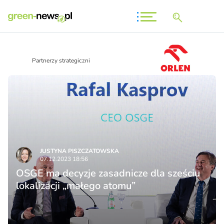
Partnerzy strategiczni
JUSTYNA PISZCZATOWSKA
07.12.2023 18:56
OSGE ma decyzje zasadnicze dla sześciu
lokalizacji „małego atomu”