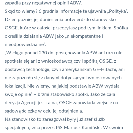
zapadła przy negatywnej opinii ABW.
Skąd to wiemy? 6 grudnia informacje te ujawniła „Polityka”.
Dzień później jej doniesienia potwierdziło stanowisko
OSGE, które w całości przeczytasz
pod tym linkiem
. Spółka
określiła działania ABW jako „niekompetentne i
nieodpowiedzialne”.
„W ciągu ponad 230 dni postępowania ABW ani razu nie
spotkała się ani z wnioskodawcą czyli spółką OSGE, z
dostawcą technologii, czyli amerykańskim GE-Hitachi, ani
nie zapoznała się z danymi dotyczącymi wnioskowanych
lokalizacji. Nie wiemy, na jakiej podstawie ABW wydała
swoje opinie” – brzmi stabowisko spółki. Jako że cała
decyzja Agencji jest tajna, OSGE zapowiada wejście na
sądową ścieżkę w celu jej odtajnienia.
Na stanowisko to zareagował były już szef służb
specjalnych, wiceprezes PiS Mariusz Kamiński. W swoim