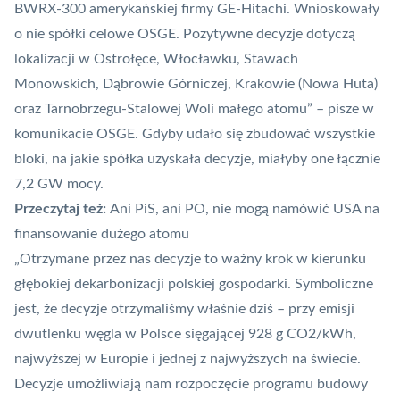
BWRX-300 amerykańskiej firmy GE-Hitachi. Wnioskowały
o nie spółki celowe OSGE. Pozytywne decyzje dotyczą
lokalizacji w Ostrołęce, Włocławku, Stawach
Monowskich, Dąbrowie Górniczej, Krakowie (Nowa Huta)
oraz Tarnobrzegu-Stalowej Woli małego atomu” – pisze w
komunikacie OSGE. Gdyby udało się zbudować wszystkie
bloki, na jakie spółka uzyskała decyzje, miałyby one łącznie
7,2 GW mocy.
Przeczytaj też:
Ani PiS, ani PO, nie mogą namówić USA na
finansowanie dużego atomu
„Otrzymane przez nas decyzje to ważny krok w kierunku
głębokiej dekarbonizacji polskiej gospodarki. Symboliczne
jest, że decyzje otrzymaliśmy właśnie dziś – przy emisji
dwutlenku węgla w Polsce sięgającej 928 g CO2/kWh,
najwyższej w Europie i jednej z najwyższych na świecie.
Decyzje umożliwiają nam rozpoczęcie programu budowy