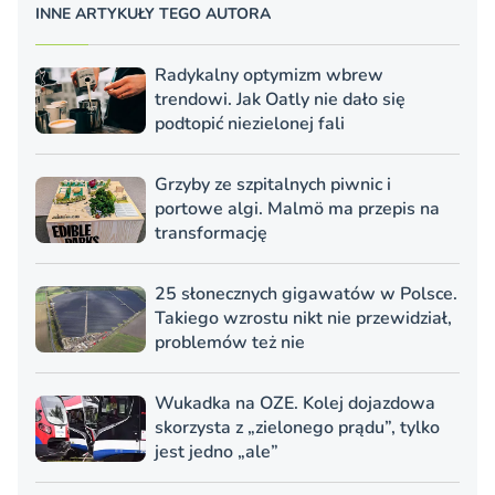
INNE ARTYKUŁY TEGO AUTORA
Radykalny optymizm wbrew
trendowi. Jak Oatly nie dało się
podtopić niezielonej fali
Grzyby ze szpitalnych piwnic i
portowe algi. Malmö ma przepis na
transformację
25 słonecznych gigawatów w Polsce.
Takiego wzrostu nikt nie przewidział,
problemów też nie
Wukadka na OZE. Kolej dojazdowa
skorzysta z „zielonego prądu”, tylko
jest jedno „ale”