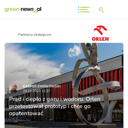
Partnerzy strategiczni
KACPER ŚWISŁO­WSKI
24.11.2023 11:37
Prąd i ciepło z gazu i wodoru. Orlen
przetestował prototyp i chce go
opatentować