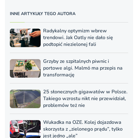
INNE ARTYKUŁY TEGO AUTORA
Radykalny optymizm wbrew
trendowi. Jak Oatly nie dało się
podtopić niezielonej fali
Grzyby ze szpitalnych piwnic i
portowe algi. Malmö ma przepis na
transformację
25 słonecznych gigawatów w Polsce.
Takiego wzrostu nikt nie przewidział,
problemów też nie
Wukadka na OZE. Kolej dojazdowa
skorzysta z „zielonego prądu”, tylko
jest jedno „ale”