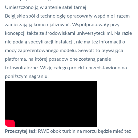
Umieszczono ją w antenie satelitarnej
Belgijskie spółki technologię opracowały wspólnie i razem
zamierzają ją komercjalizować. Współpracowały przy
koncepcji także ze środowiskami uniwersyteckimi. Na razie
nie podają specyfikacji instalacji, nie ma też informacji o
mocy zaprezentowanego modelu. Seavolt to pływająca
platforma, na której posadowione zostaną panele
fotowoltaiczne. Wizję całego projektu przedstawiono na
poniższym nagraniu.
Przeczytaj też:
RWE obok turbin na morzu będzie mieć też