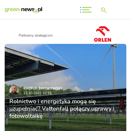
Partnerzy strategiczni
KACPER ŚWISŁO­WSKI
12.10.2022 10:18
Rolnictwo i energetyka mogą się
uzupełniać? Vattenfall połączy uprawy i
fotowoltaikę