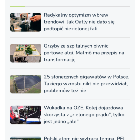
Radykalny optymizm wbrew
trendowi. Jak Oatly nie dało się
podtopić niezielonej fali
Grzyby ze szpitalnych piwnic i
portowe algi. Malmö ma przepis na
transformację
25 słonecznych gigawatów w Polsce.
Takiego wzrostu nikt nie przewidział,
problemów też nie
Wukadka na OZE. Kolej dojazdowa
skorzysta z „zielonego prądu”, tylko
jest jedno „ale”
Polski atom nie wytraca tempa. PEJ