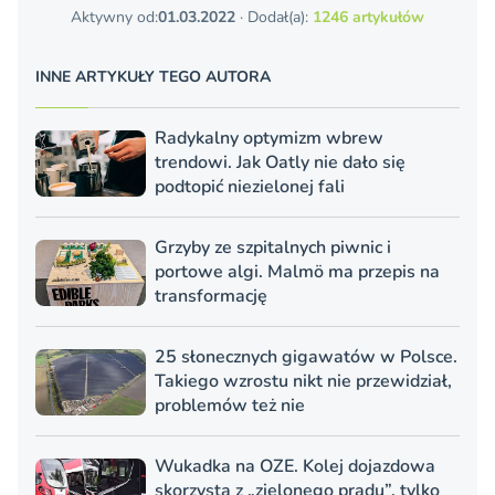
Aktywny od:
01.03.2022
· Dodał(a):
1246 artykułów
INNE ARTYKUŁY TEGO AUTORA
Radykalny optymizm wbrew
trendowi. Jak Oatly nie dało się
podtopić niezielonej fali
Grzyby ze szpitalnych piwnic i
portowe algi. Malmö ma przepis na
transformację
25 słonecznych gigawatów w Polsce.
Takiego wzrostu nikt nie przewidział,
problemów też nie
Wukadka na OZE. Kolej dojazdowa
skorzysta z „zielonego prądu”, tylko