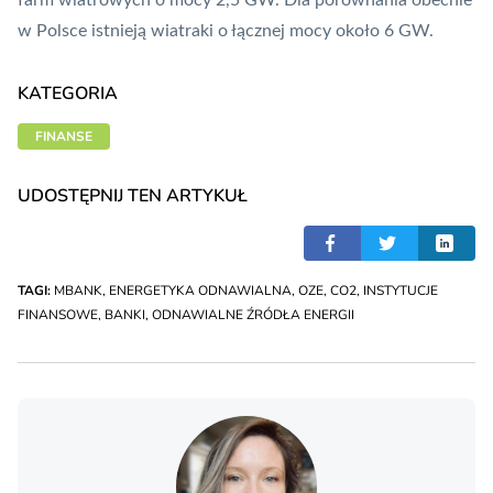
farm wiatrowych o mocy 2,5 GW. Dla porównania obecnie
w Polsce istnieją wiatraki o łącznej mocy około 6 GW.
KATEGORIA
FINANSE
UDOSTĘPNIJ TEN ARTYKUŁ
TAGI:
MBANK
,
ENERGETYKA ODNAWIALNA
,
OZE
,
CO2
,
INSTYTUCJE
FINANSOWE
,
BANKI
,
ODNAWIALNE ŹRÓDŁA ENERGII