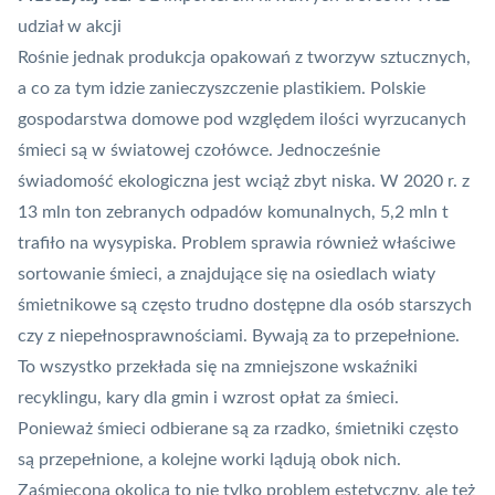
udział w akcji
Rośnie jednak produkcja opakowań z tworzyw sztucznych,
a co za tym idzie zanieczyszczenie plastikiem. Polskie
gospodarstwa domowe pod względem ilości wyrzucanych
śmieci
są w światowej czołówce
. Jednocześnie
świadomość ekologiczna jest wciąż zbyt niska. W 2020 r. z
13 mln ton zebranych odpadów komunalnych, 5,2 mln t
trafiło na wysypiska. Problem sprawia również właściwe
sortowanie śmieci, a znajdujące się na osiedlach wiaty
śmietnikowe są często trudno dostępne dla osób starszych
czy z niepełnosprawnościami. Bywają za to przepełnione.
To wszystko przekłada się na zmniejszone wskaźniki
recyklingu, kary dla gmin i wzrost opłat za śmieci.
Ponieważ śmieci odbierane są za rzadko, śmietniki często
są przepełnione, a kolejne worki lądują obok nich.
Zaśmiecona okolica to nie tylko problem estetyczny, ale też