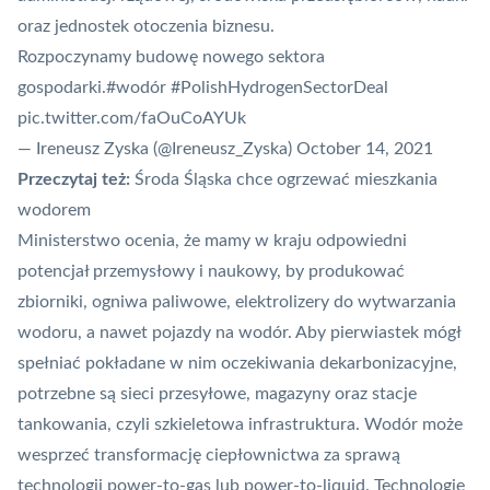
oraz jednostek otoczenia biznesu.
Rozpoczynamy budowę nowego sektora
gospodarki.
#wodór
#PolishHydrogenSectorDeal
pic.twitter.com/faOuCoAYUk
— Ireneusz Zyska (@Ireneusz_Zyska)
October 14, 2021
Przeczytaj też:
Środa Śląska chce ogrzewać mieszkania
wodorem
Ministerstwo ocenia, że mamy w kraju odpowiedni
potencjał przemysłowy i naukowy, by produkować
zbiorniki, ogniwa paliwowe, elektrolizery do wytwarzania
wodoru, a nawet
pojazdy
na wodór. Aby pierwiastek mógł
spełniać pokładane w nim oczekiwania dekarbonizacyjne,
potrzebne są sieci przesyłowe, magazyny oraz stacje
tankowania, czyli szkieletowa infrastruktura. Wodór może
wesprzeć transformację ciepłownictwa za sprawą
technologii power-to-gas lub power-to-liquid. Technologie