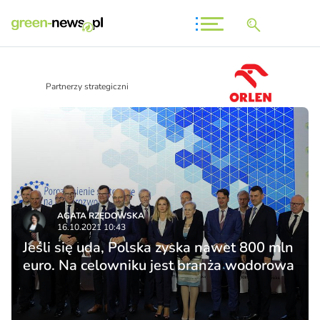
Partnerzy strategiczni
AGATA RZĘDOWSKA
16.10.2021 10:43
Jeśli się uda, Polska zyska nawet 800 mln
euro. Na celowniku jest branża wodorowa