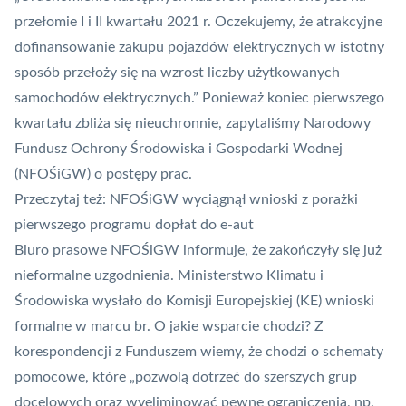
przełomie I i II kwartału 2021 r. Oczekujemy, że atrakcyjne
dofinansowanie zakupu pojazdów elektrycznych w istotny
sposób przełoży się na wzrost liczby użytkowanych
samochodów elektrycznych.” Ponieważ koniec pierwszego
kwartału zbliża się nieuchronnie, zapytaliśmy Narodowy
Fundusz Ochrony Środowiska i Gospodarki Wodnej
(NFOŚiGW) o postępy prac.
Przeczytaj też:
NFOŚiGW wyciągnął wnioski z porażki
pierwszego programu dopłat do e-aut
Biuro prasowe NFOŚiGW informuje, że zakończyły się już
nieformalne uzgodnienia. Ministerstwo Klimatu i
Środowiska wysłało do Komisji Europejskiej (KE) wnioski
formalne w marcu br. O jakie wsparcie chodzi? Z
korespondencji z Funduszem wiemy, że chodzi o schematy
pomocowe, które „pozwolą dotrzeć do szerszych grup
docelowych oraz wyeliminować pewne ograniczenia, np.