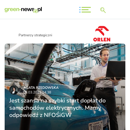
Partnerzy strategiczni
AGATA RZĘDOWSKA
08.03.2021 14:38
Jest szansa na szybki start dopłat do
samochodów elektrycznych. Mamy
odpowiedź z NFOŚiGW