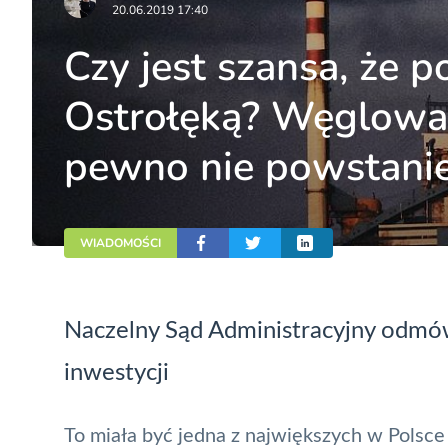
20.06.2019 17:40
Czy jest szansa, że p
Ostrołęką? Węglowa 
pewno nie powstani
WIADOMOŚCI
Naczelny Sąd Administracyjny odmówi
inwestycji
To miała być jedna z największych w Polsc