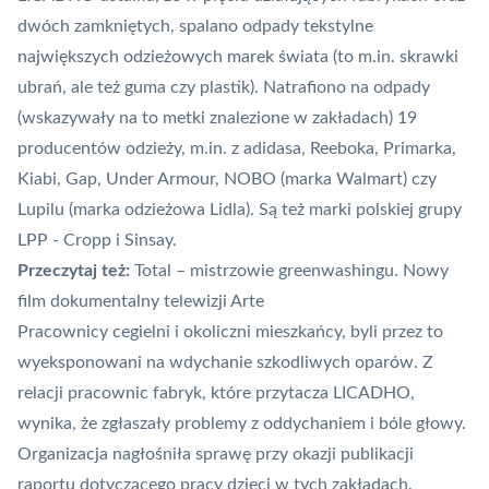
dwóch zamkniętych, spalano odpady tekstylne
największych odzieżowych marek świata (to m.in. skrawki
ubrań, ale też guma czy plastik). Natrafiono na odpady
(wskazywały na to metki znalezione w zakładach) 19
producentów odzieży, m.in. z adidasa, Reeboka, Primarka,
Kiabi, Gap, Under Armour, NOBO (marka Walmart) czy
Lupilu (marka odzieżowa Lidla). Są też marki polskiej grupy
LPP - Cropp i Sinsay.
Przeczytaj też:
Total – mistrzowie greenwashingu. Nowy
film dokumentalny telewizji Arte
Pracownicy cegielni i okoliczni mieszkańcy, byli przez to
wyeksponowani na wdychanie szkodliwych oparów. Z
relacji pracownic fabryk, które przytacza LICADHO,
wynika, że zgłaszały problemy z oddychaniem i bóle głowy.
Organizacja nagłośniła sprawę przy okazji publikacji
raportu dotyczącego pracy dzieci w tych zakładach.