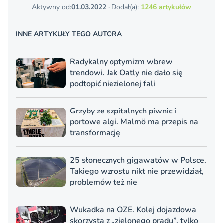
Aktywny od:
01.03.2022
· Dodał(a):
1246 artykułów
INNE ARTYKUŁY TEGO AUTORA
Radykalny optymizm wbrew
trendowi. Jak Oatly nie dało się
podtopić niezielonej fali
Grzyby ze szpitalnych piwnic i
portowe algi. Malmö ma przepis na
transformację
25 słonecznych gigawatów w Polsce.
Takiego wzrostu nikt nie przewidział,
problemów też nie
Wukadka na OZE. Kolej dojazdowa
skorzysta z „zielonego prądu”, tylko