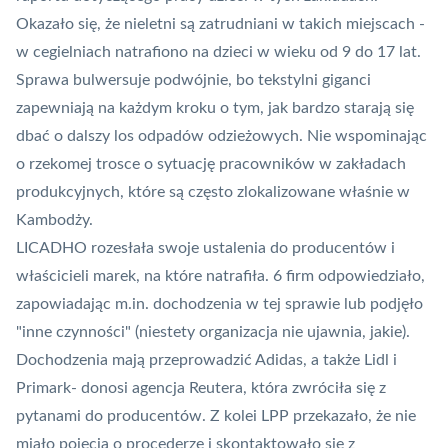
Okazało się, że nieletni są zatrudniani w takich miejscach -
w cegielniach natrafiono na dzieci w wieku od 9 do 17 lat.
Sprawa bulwersuje podwójnie, bo tekstylni giganci
zapewniają na każdym kroku o tym, jak bardzo starają się
dbać o dalszy los odpadów odzieżowych. Nie wspominając
o rzekomej trosce o sytuację pracowników w zakładach
produkcyjnych, które są często zlokalizowane właśnie w
Kambodży.
LICADHO rozesłała swoje ustalenia do producentów i
właścicieli marek, na które natrafiła. 6 firm odpowiedziało,
zapowiadając m.in. dochodzenia w tej sprawie lub podjęło
"inne czynności" (niestety organizacja nie ujawnia, jakie).
Dochodzenia mają przeprowadzić Adidas, a także Lidl i
Primark- donosi agencja
Reutera
, która zwróciła się z
pytanami do producentów. Z kolei LPP przekazało, że nie
miało pojęcia o procederze i skontaktowało się z