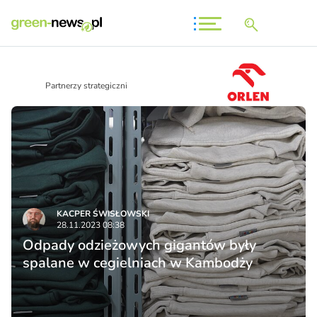
Partnerzy strategiczni
KACPER ŚWISŁO­WSKI
28.11.2023 08:38
Odpady odzieżowych gigantów były
spalane w cegielniach w Kambodży