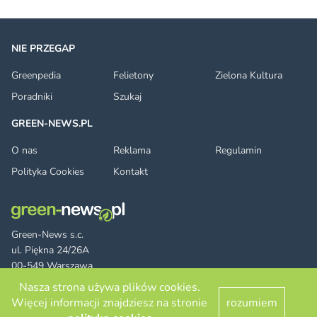
NIE PRZEGAP
Greenpedia
Felietony
Zielona Kultura
Poradniki
Szukaj
GREEN-NEWS.PL
O nas
Reklama
Regulamin
Polityka Cookies
Kontakt
Green-News s.c.
ul. Piękna 24/26A
00-549 Warszawa
Nasza strona używa plików cookies.
Więcej informacji znajdziesz na stronie
rozumiem
Facebook
Twitter
LinkedIn
RSS
© 2026 green-news.pl. All rights reserved.