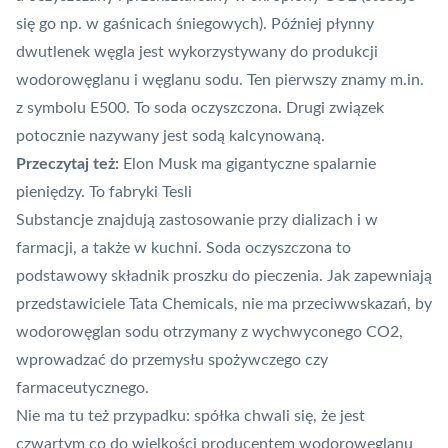
się go np. w gaśnicach śniegowych). Później płynny
dwutlenek węgla jest wykorzystywany do produkcji
wodorowęglanu i węglanu sodu. Ten pierwszy znamy m.in.
z symbolu E500. To soda oczyszczona. Drugi związek
potocznie nazywany jest sodą kalcynowaną.
Przeczytaj też:
Elon Musk ma gigantyczne spalarnie
pieniędzy. To fabryki Tesli
Substancje znajdują zastosowanie przy dializach i w
farmacji, a także w kuchni. Soda oczyszczona to
podstawowy składnik proszku do pieczenia. Jak zapewniają
przedstawiciele Tata Chemicals, nie ma przeciwwskazań, by
wodorowęglan sodu otrzymany z wychwyconego CO2,
wprowadzać do przemysłu spożywczego czy
farmaceutycznego.
Nie ma tu też przypadku: spółka chwali się, że jest
czwartym co do wielkości producentem wodorowęglanu