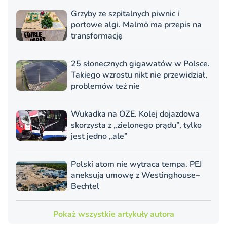
Grzyby ze szpitalnych piwnic i
portowe algi. Malmö ma przepis na
transformację
25 słonecznych gigawatów w Polsce.
Takiego wzrostu nikt nie przewidział,
problemów też nie
Wukadka na OZE. Kolej dojazdowa
skorzysta z „zielonego prądu”, tylko
jest jedno „ale”
Polski atom nie wytraca tempa. PEJ
aneksują umowę z Westinghouse–
Bechtel
Pokaż wszystkie artykuły autora